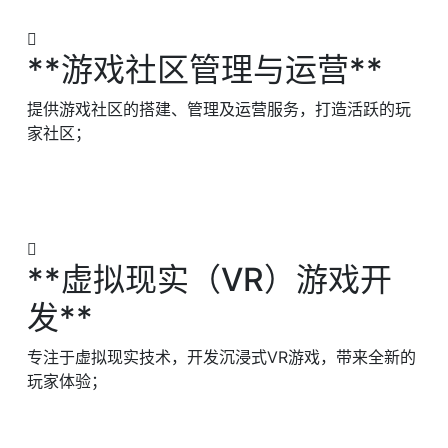
**游戏社区管理与运营**
提供游戏社区的搭建、管理及运营服务，打造活跃的玩
家社区；
**虚拟现实（VR）游戏开
发**
专注于虚拟现实技术，开发沉浸式VR游戏，带来全新的
玩家体验；