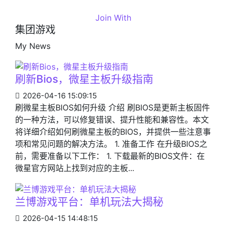
Join With
集团游戏
My News
刷新Bios，微星主板升级指南
2026-04-16 15:09:15
刷微星主板BIOS如何升级 介绍 刷BIOS是更新主板固件
的一种方法，可以修复错误、提升性能和兼容性。本文
将详细介绍如何刷微星主板的BIOS，并提供一些注意事
项和常见问题的解决方法。 1. 准备工作 在升级BIOS之
前，需要准备以下工作： 1. 下载最新的BIOS文件：在
微星官方网站上找到对应的主板...
兰博游戏平台：单机玩法大揭秘
2026-04-15 14:48:15