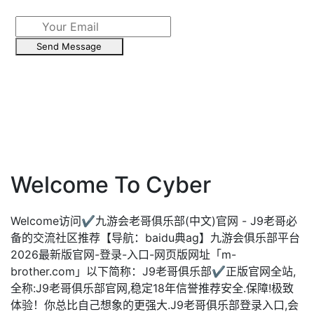
Send Message
Welcome To Cyber
Welcome访问✔九游会老哥俱乐部(中文)官网 - J9老哥必
备的交流社区推荐【导航：baidu典ag】九游会俱乐部平台
2026最新版官网-登录-入口-网页版网址「m-
brother.com」以下简称：J9老哥俱乐部✔正版官网全站,
全称:J9老哥俱乐部官网,稳定18年信誉推荐安全.保障!极致
体验！你总比自己想象的更强大.J9老哥俱乐部登录入口,会