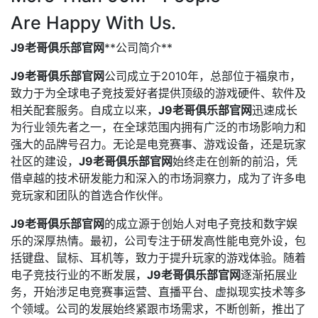
Are Happy With Us.
J9老哥俱乐部官网
**公司简介**
J9老哥俱乐部官网
公司成立于2010年，总部位于福泉市，
致力于为全球电子竞技爱好者提供顶级的游戏硬件、软件及
相关配套服务。自成立以来，
J9老哥俱乐部官网
迅速成长
为行业领先者之一，在全球范围内拥有广泛的市场影响力和
强大的品牌号召力。无论是电竞赛事、游戏设备，还是玩家
社区的建设，
J9老哥俱乐部官网
始终走在创新的前沿，凭
借卓越的技术研发能力和深入的市场洞察力，成为了许多电
竞玩家和团队的首选合作伙伴。
J9老哥俱乐部官网
的成立源于创始人对电子竞技和数字娱
乐的深厚热情。最初，公司专注于研发高性能电竞外设，包
括键盘、鼠标、耳机等，致力于提升玩家的游戏体验。随着
电子竞技行业的不断发展，
J9老哥俱乐部官网
逐渐拓展业
务，开始涉足电竞赛事运营、直播平台、虚拟现实技术等多
个领域。公司的发展始终紧跟市场需求，不断创新，推出了