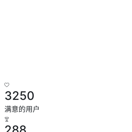
3250
满意的用户
288