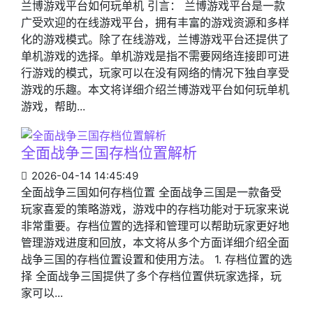
兰博游戏平台如何玩单机 引言： 兰博游戏平台是一款
广受欢迎的在线游戏平台，拥有丰富的游戏资源和多样
化的游戏模式。除了在线游戏，兰博游戏平台还提供了
单机游戏的选择。单机游戏是指不需要网络连接即可进
行游戏的模式，玩家可以在没有网络的情况下独自享受
游戏的乐趣。本文将详细介绍兰博游戏平台如何玩单机
游戏，帮助...
全面战争三国存档位置解析
2026-04-14 14:45:49
全面战争三国如何存档位置 全面战争三国是一款备受
玩家喜爱的策略游戏，游戏中的存档功能对于玩家来说
非常重要。存档位置的选择和管理可以帮助玩家更好地
管理游戏进度和回放，本文将从多个方面详细介绍全面
战争三国的存档位置设置和使用方法。 1. 存档位置的选
择 全面战争三国提供了多个存档位置供玩家选择，玩
家可以...